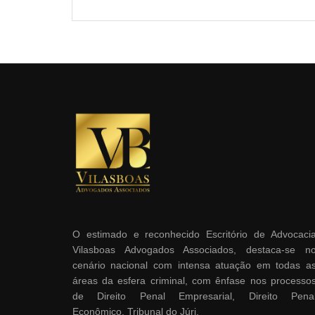
O estimado e reconhecido Escritório de Advocaci
Vilasboas Advogados Associados, destaca-se n
cenário nacional com intensa atuação em todas a
áreas da esfera criminal, com ênfase nos processo
de Direito Penal Empresarial, Direito Pena
Econômico, Tribunal do Júri.