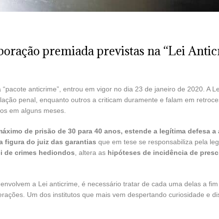
aboração premiada previstas na “Lei Anti
pacote anticrime”, entrou em vigor no dia 23 de janeiro de 2020. A 
lação penal, enquanto outros a criticam duramente e falam em retrocess
idos em alguns meses.
áximo de prisão de 30 para 40 anos, estende a legítima defesa a
 a figura do juiz das garantias
que em tese se responsabiliza pela lega
ei de crimes hediondos
, altera as
hipóteses de incidência de presc
envolvem a Lei anticrime, é necessário tratar de cada uma delas a fim
erações. Um dos institutos que mais vem despertando curiosidade e d