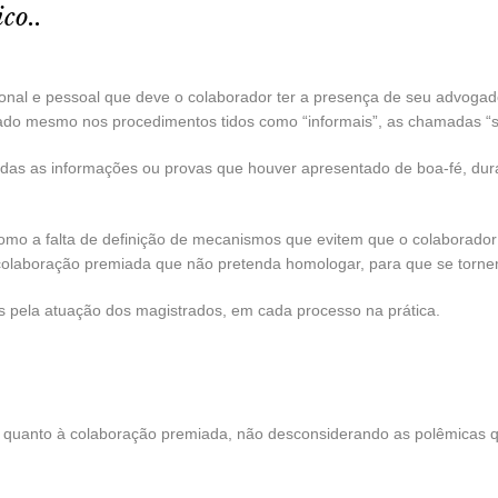
co..
onal e pessoal que deve o colaborador ter a presença de seu advogad
ado mesmo nos procedimentos tidos como “informais”, as chamadas “s
odas as informações ou provas que houver apresentado de boa-fé, dur
como a falta de definição de mecanismos que evitem que o colaborado
colaboração premiada que não pretenda homologar, para que se tornem
s pela atuação dos magistrados, em cada processo na prática.
rime quanto à colaboração premiada, não desconsiderando as polêmica