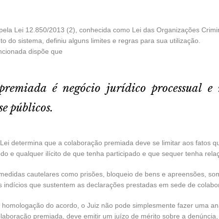
pela Lei 12.850/2013 (2), conhecida como Lei das Organizações Crimin
 do sistema, definiu alguns limites e regras para sua utilização.
encionada dispõe que
remiada é negócio jurídico processual e
se públicos.
 a Lei determina que a colaboração premiada deve se limitar aos fatos 
do e qualquer ilícito de que tenha participado e que sequer tenha rela
edidas cautelares como prisões, bloqueio de bens e apreensões, so
 indícios que sustentem as declarações prestadas em sede de colabo
homologação do acordo, o Juiz não pode simplesmente fazer uma anál
colaboração premiada, deve emitir um juízo de mérito sobre a denúncia,