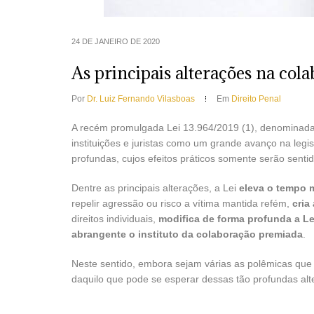
24 DE JANEIRO DE 2020
As principais alterações na col
Por
Dr. Luiz Fernando Vilasboas
Em
Direito Penal
A recém promulgada Lei 13.964/2019 (1), denominada “
instituições e juristas como um grande avanço na legis
profundas, cujos efeitos práticos somente serão sent
Dentre as principais alterações, a Lei
eleva o tempo m
repelir agressão ou risco a vítima mantida refém,
cria
direitos individuais,
modifica de forma profunda a L
abrangente o instituto da colaboração premiada
.
Neste sentido, embora sejam várias as polêmicas que 
daquilo que pode se esperar dessas tão profundas alt