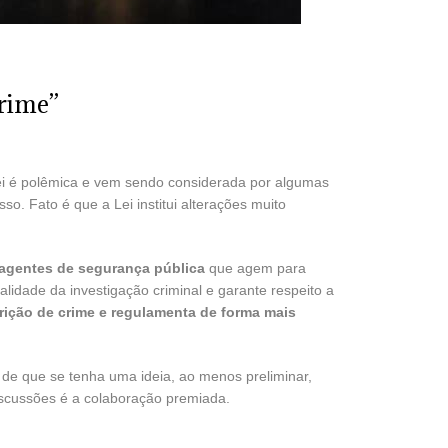
crime”
Lei é polêmica e vem sendo considerada por algumas
o. Fato é que a Lei institui alterações muito
 agentes de segurança pública
que agem para
lidade da investigação criminal e garante respeito a
rição de crime e regulamenta de forma mais
 de que se tenha uma ideia, ao menos preliminar,
iscussões é a colaboração premiada.