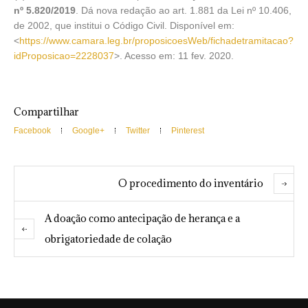
nº 5.820/2019
. Dá nova redação ao art. 1.881 da Lei nº 10.406,
de 2002, que institui o Código Civil. Disponível em:
<
https://www.camara.leg.br/proposicoesWeb/fichadetramitacao?
idProposicao=2228037
>. Acesso em: 11 fev. 2020.
Compartilhar
Facebook
Google+
Twitter
Pinterest
O procedimento do inventário
A doação como antecipação de herança e a
obrigatoriedade de colação