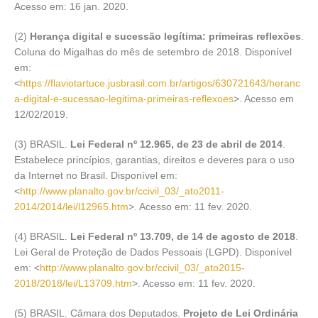
Acesso em: 16 jan. 2020.
(2)
Herança digital e sucessão legítima: primeiras reflexões
.
Coluna do Migalhas do mês de setembro de 2018. Disponível
em:
<
https://flaviotartuce.jusbrasil.com.br/artigos/630721643/heranc
a-digital-e-sucessao-legitima-primeiras-reflexoes
>. Acesso em
12/02/2019.
(3) BRASIL.
Lei Federal nº 12.965, de 23 de abril de 2014
.
Estabelece princípios, garantias, direitos e deveres para o uso
da Internet no Brasil. Disponível em:
<
http://www.planalto.gov.br/ccivil_03/_ato2011-
2014/2014/lei/l12965.htm
>. Acesso em: 11 fev. 2020.
(4) BRASIL.
Lei Federal nº 13.709, de 14 de agosto de 2018
.
Lei Geral de Proteção de Dados Pessoais (LGPD). Disponível
em: <
http://www.planalto.gov.br/ccivil_03/_ato2015-
2018/2018/lei/L13709.htm
>. Acesso em: 11 fev. 2020.
(5) BRASIL. Câmara dos Deputados.
Projeto de Lei Ordinária