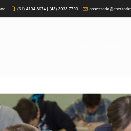
ana
(61) 4104.8074 | (43) 3033.7790
assessoria@escritorio
Home
Escritório