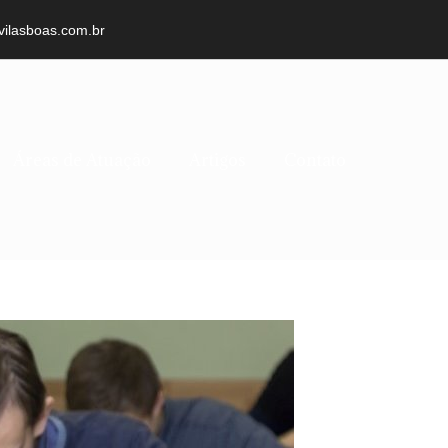
vilasboas.com.br
Áreas de Atuação
Artigos
Contato