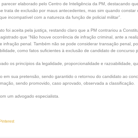
um parecer elaborado pelo Centro de Inteligência da PM, destacando que
 se trata de exclusão por maus antecedentes, mas sim quando constar 
que incompatível com a natureza da função de policial militar”.
to foi aceita pela justiça, restando claro que a PM contrariou a Const
magistrado que “Não houve ocorrência de infração criminal, ante a rea
de infração penal. Também não se pode considerar transação penal, 
bilidade, como fatos suficientes à exclusão de candidato de concurso p
do os princípios da legalidade, proporcionalidade e razoabilidade, qu
 êxito em sua pretensão, sendo garantido o retornou do candidato ao 
ormação, sendo promovido, caso aprovado, observada a classificação.
com um advogado especialista.
Pinterest