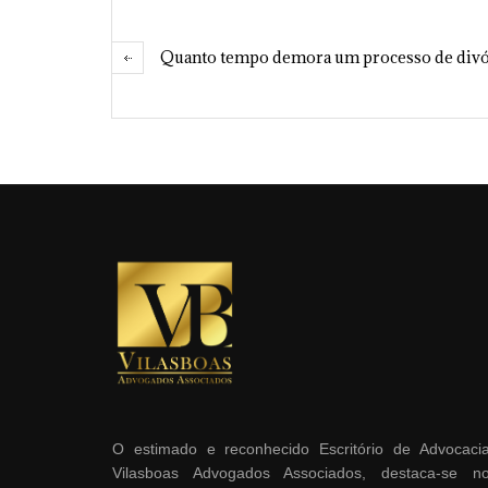
Quanto tempo demora um processo de divó
O estimado e reconhecido Escritório de Advocaci
Vilasboas Advogados Associados, destaca-se n