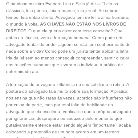
O saudoso ministro Evandro Lins e Silva já dizia: “Leia os
clássicos, leia poesia, leia romance, leia jornal. Se sobrar
tempo, leia então direito. Advogado tem de ler a alma humana,
o mundo à volta.
AS CHAVES NÃO ESTÃO NOS LIVROS DE
DIREITO”
. O que ele queria dizer com esse conselho? Que
antes da técnica, vem a formação humana. Como pode um
advogado tentar defender alguém se não tem conhecimento de
nada sobre a vida? Como pode um jurista tentar aplicar a letra
fria da lei sem ao menos conseguir compreender, sentir o calor
das relações humanas que levaram o indivíduo à prática de
determinado ato.
A formação do advogado influencia no seu cotidiano e rotina. A
postura do advogado fala muito sobre sua formação. A prática
nos ensina que não raras às vezes, acordos são infrutíferos não
por culpa da parte, mas por total falta de habilidade do
advogado que ela escolheu. Verifica-se que o próprio advogado
por ignorância, despreparo ou seduzido pelo momento que
putativamente entende estar sendo alguém “importante”, acaba
colocando a pretensão de um bom acordo em um terreno