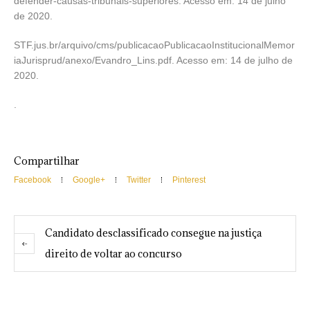
defender-causas-tribunais-superiores. Acesso em: 14 de julho
de 2020.
STF.jus.br/arquivo/cms/publicacaoPublicacaoInstitucionalMemor
iaJurisprud/anexo/Evandro_Lins.pdf. Acesso em: 14 de julho de
2020.
.
Compartilhar
Facebook
Google+
Twitter
Pinterest
Candidato desclassificado consegue na justiça
direito de voltar ao concurso